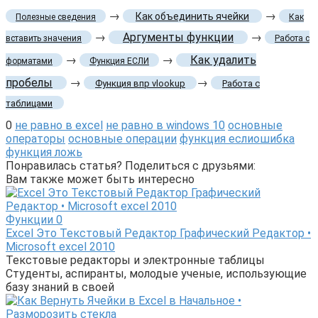
→
→
Как объединить ячейки
Полезные сведения
Как
→
Аргументы функции
→
вставить значения
Работа с
→
→
Как удалить
форматами
Функция ЕСЛИ
пробелы
→
→
Функция впр vlookup
Работа с
таблицами
0
не равно в excel
не равно в windows 10
основные
операторы
основные операции
функция еслиошибка
функция ложь
Понравилась статья? Поделиться с друзьями:
Вам также может быть интересно
Функции
0
Excel Это Текстовый Редактор Графический Редактор •
Microsoft excel 2010
Текстовые редакторы и электронные таблицы
Студенты, аспиранты, молодые ученые, использующие
базу знаний в своей