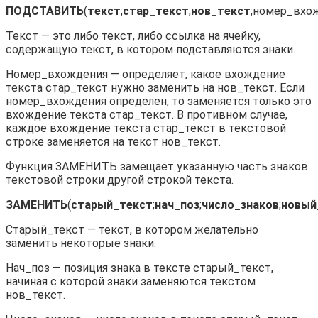
ПОДСТАВИТЬ
(
текст
;
стар_текст
;
нов_текст
;номер_вхо
Текст — это либо текст, либо ссылка на ячейку,
содержащую текст, в котором подставляются знаки.
Номер_вхождения — определяет, какое вхождение
текста стар_текст нужно заменить на нов_текст. Если
номер_вхождения определен, то заменяется только это
вхождение текста стар_текст. В противном случае,
каждое вхождение текста стар_текст в текстовой
строке заменяется на текст нов_текст.
Функция ЗАМЕНИТЬ замещает указанную часть знаков
текстовой строки другой строкой текста.
ЗАМЕНИТЬ
(
старый_текст
;
нач_поз
;
число_знаков
;
новый
Старый_текст — текст, в котором желательно
заменить некоторые знаки.
Нач_поз — позиция знака в тексте старый_текст,
начиная с которой знаки заменяются текстом
нов_текст.