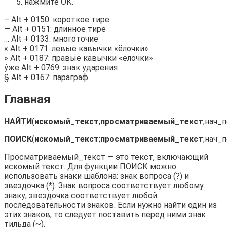
нажмите ОК.
– Alt + 0150: короткое тире
— Alt + 0151: длинное тире
… Alt + 0133: многоточие
« Alt + 0171: левые кавычки «ёлочки»
» Alt + 0187: правые кавычки «ёлочки»
у́же Alt + 0769: знак ударения
§ Alt + 0167: параграф
Главная
НАЙТИ
(
искомый_текст
;
просматриваемый_текст
;нач_
ПОИСК
(
искомый_текст
;
просматриваемый_текст
;нач_
Просматриваемый_текст — это текст, включающий
искомый текст. Для функции ПОИСК можно
использовать знаки шаблона: знак вопроса (?) и
звездочка (*). Знак вопроса соответствует любому
знаку; звездочка соответствует любой
последовательности знаков. Если нужно найти один из
этих знаков, то следует поставить перед ними знак
тильда (~).