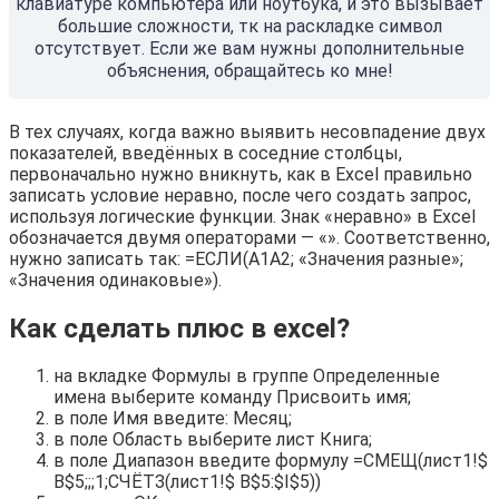
клавиатуре компьютера или ноутбука, и это вызывает
большие сложности, тк на раскладке символ
отсутствует. Если же вам нужны дополнительные
объяснения, обращайтесь ко мне!
В тех случаях, когда важно выявить несовпадение двух
показателей, введённых в соседние столбцы,
первоначально нужно вникнуть, как в Excel правильно
записать условие неравно, после чего создать запрос,
используя логические функции. Знак «неравно» в Excel
обозначается двумя операторами — «». Соответственно,
нужно записать так: =ЕСЛИ(А1А2; «Значения разные»;
«Значения одинаковые»).
Как сделать плюс в excel?
на вкладке Формулы в группе Определенные
имена выберите команду Присвоить имя;
в поле Имя введите: Месяц;
в поле Область выберите лист Книга;
в поле Диапазон введите формулу =СМЕЩ(лист1!$
B$5;;;1;СЧЁТЗ(лист1!$ B$5:$I$5))