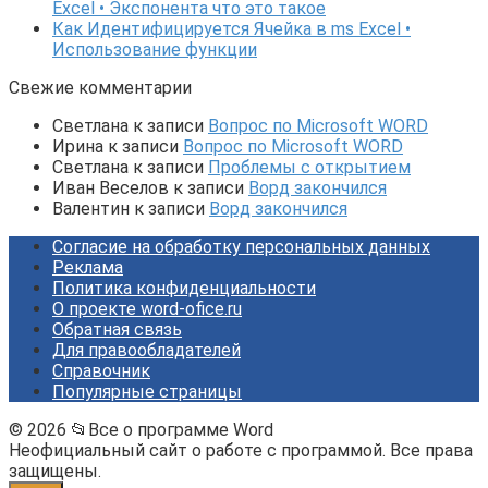
Excel • Экспонента что это такое
Как Идентифицируется Ячейка в ms Excel •
Использование функции
Свежие комментарии
Светлана
к записи
Вопрос по Microsoft WORD
Ирина
к записи
Вопрос по Microsoft WORD
Светлана
к записи
Проблемы с открытием
Иван Веселов
к записи
Ворд закончился
Валентин
к записи
Ворд закончился
Согласие на обработку персональных данных
Реклама
Политика конфиденциальности
О проекте word-ofice.ru
Обратная связь
Для правообладателей
Справочник
Популярные страницы
© 2026 📂Все о программе Word
Неофициальный сайт о работе с программой. Все права
защищены.