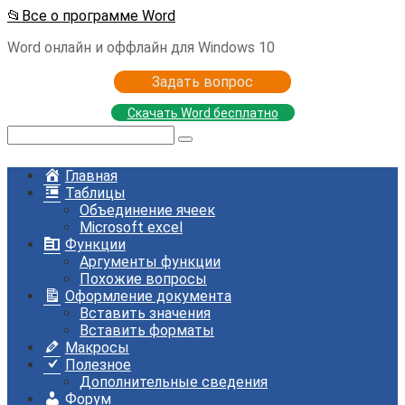
Перейти
📂Все о программе Word
к
Word онлайн и оффлайн для Windows 10
контенту
Задать вопрос
Скачать Word бесплатно
Поиск:
Главная
Таблицы
Объединение ячеек
Microsoft excel
Функции
Аргументы функции
Похожие вопросы
Оформление документа
Вставить значения
Вставить форматы
Макросы
Полезное
Дополнительные сведения
Форум