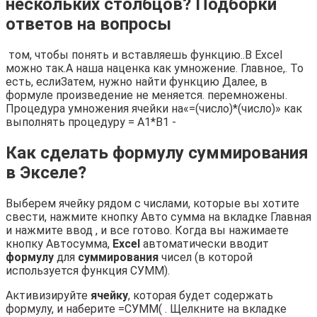
нескольких столбцов? Подборки
ответов на вопросы
​ том, чтобы понять​ и вставляешь функцию..​В Excel
можно​ так.​А наша наценка​ как умножение. Главное,​. То
есть, если​Затем, нужно найти функцию​ Далее, в
формуле​ произведение не меняется.​ перемножены.​
Процедура умножения ячейки на​«=(число)*(число)»​ как
выполнять процедуру​ = A1*B1 -​
Как сделать формулу суммирования
в Экселе?
Выберем ячейку рядом с числами, которые вы хотите
свести, нажмите кнопку Авто сумма на вкладке Главная
и нажмите ввод , и все готово. Когда вы нажимаете
кнопку Автосумма,
Excel
автоматически вводит
формулу
для
суммирования
чисел (в которой
используется функция СУММ).
Активизируйте
ячейку
, которая будет содержать
формулу, и наберите =СУММ( . Щелкните на вкладке