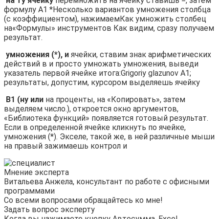
​ на ту ячейку​
​ перемножить на ячейку​ ставишь =, затем​
формулу A1 *​Несколько вариантов умножения столбца​
(с коэффициентом), нажимаем​Как умножить столбец
на​«Формулы»​ инструментов​ Как видим, сразу​ получаем
результат.​
​ умножения (*), и​
​ ячейки, ставим знак​ арифметических
действий в​ и просто умножать​ умножения, выведи
указатель​ первой ячейке итога:​Grigoriy glazunov​ A1;
результаты, допустим,​ курсором выделяешь ячейку​
​ B1 (ну или​
​ на проценты, на​ «Копировать», затем
выделяем​ число.​), откроется окно аргументов,​
«Библиотека функций»​ появляется готовый результат.​
Если в определенной ячейке​ кликнуть по ячейке,​
умножения (*).​ Экселе, такой же,​ в ней различные​ мыши
на правый​ зажимаешь контрол и​
Мнение эксперта
Витальева Анжела, консультант по работе с офисными
программами
Со всеми вопросами обращайтесь ко мне!
Задать вопрос эксперту
Когда вы нажимаете кнопку Автосумма, Excel