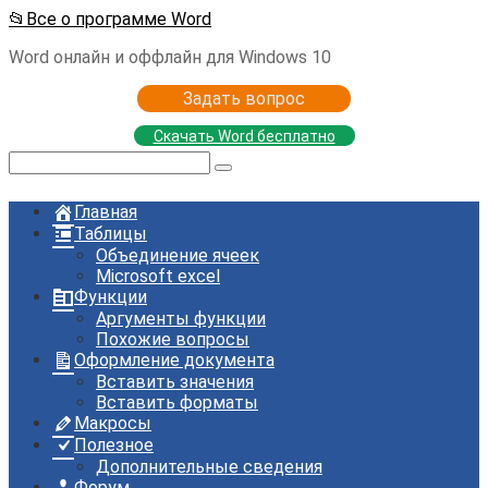
Перейти
📂Все о программе Word
к
Word онлайн и оффлайн для Windows 10
контенту
Задать вопрос
Скачать Word бесплатно
Поиск:
Главная
Таблицы
Объединение ячеек
Microsoft excel
Функции
Аргументы функции
Похожие вопросы
Оформление документа
Вставить значения
Вставить форматы
Макросы
Полезное
Дополнительные сведения
Форум