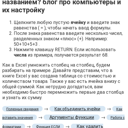
названием? блог про компьютеры и
их настройку
Щелкните любую пустую
ячейку
и введите знак
равенства ( = ), чтобы начать ввод формулы.
После знака равенства введите несколько чисел,
разделенных знаком «плюс» (+). Например:
50+10+5+3 .
Нажмите клавишу RETURN. Если использовать
числа
из примера, получается результат 68.
Как в Excel умножить столбец на столбец, будем
разбирать на примере. Давайте представим, что в
книге Excel у вас создана таблица со стоимостью и
количеством товара. Также у вас есть ячейка внизу с
общей суммой. Как нетрудно догадаться, вам
необходимо быстро перемножить первые два столбца
и узнать их сумму.
→
→
Как объединить ячейки
Полезные сведения
Как
→
Аргументы функции
→
вставить значения
Работа с
→
→
Как удалить
форматами
Функция ЕСЛИ