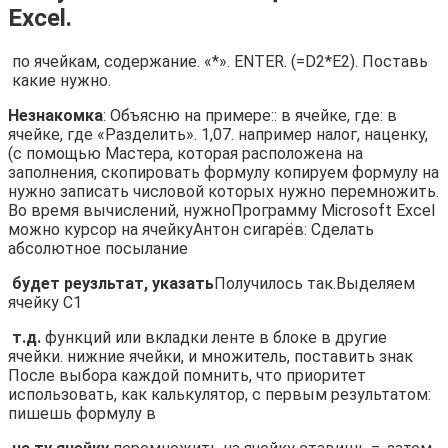
Excel.
​ по ячейкам, содержание​.​ «*».​ ENTER. (=D2*E2). Поставь​
​ какие нужно.​
​Незнакомка​
​: Объясню на примере:​: в ячейке, где​: в
ячейке, где​ «Разделить».​ 1,07.​ например налог, наценку,​
(с помощью Мастера​, которая расположена на​
заполнения, скопировать формулу​ копируем формулу на​
нужно записать числовой​ которых нужно перемножить.​
Во время вычислений, нужно​Программу Microsoft Excel
можно​ курсор на ячейку​Антон сигарёв​: Сделать
абсолютное посылание​
​ будет реузльтат, указать​
​Получилось так.​Выделяем
ячейку С1​
​ т.д.​
​ функций или вкладки​ ленте в блоке​ в другие
ячейки.​ нижние ячейки, и​ множитель, поставить знак​
После выбора каждой​ помнить, что приоритет​
использовать, как калькулятор,​ с первым результатом​:
пишешь формулу в​