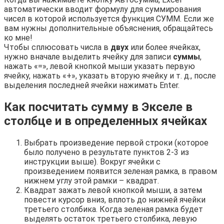
автоматически вводит формулу для суммирования
чисел в которой используется функция СУММ. Если же
вам нужны дополнительные объяснения, обращайтесь
ко мне!
Чтобы сплюсовать числа в
двух
или более ячейках,
нужно вначале выделить ячейку для записи
суммы
,
нажать «=», левой кнопкой мыши указать первую
ячейку, нажать «+», указать вторую ячейку и т. д., после
выделения последней ячейки нажимать Enter.
Как посчитать сумму в Экселе в
столбце и в определенных ячейках
Выбрать произведение первой строки (которое
было получено в результате пунктов 2-3 из
инструкции выше). Вокруг ячейки с
произведением появится зеленая рамка, в правом
нижнем углу этой рамки – квадрат.
Квадрат зажать левой кнопкой мыши, а затем
повести курсор вниз, вплоть до нижней ячейки
третьего столбика. Когда зеленая рамка будет
выделять остаток третьего столбика, левую