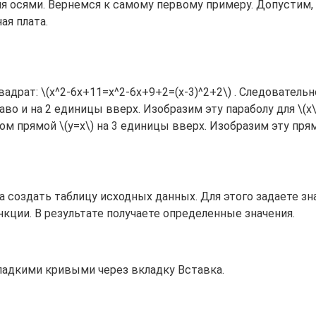
я осями. Вернемся к самому первому примеру. Допустим, 
ая плата.
драт: \(x^2-6x+11=x^2-6x+9+2=(x-3)^2+2\) . Следовательн
во и на 2 единицы вверх. Изобразим эту параболу для \(x\g
ом прямой \(y=x\) на 3 единицы вверх. Изобразим эту прям
 создать таблицу исходных данных. Для этого задаете зн
ции. В результате получаете определенные значения.
ладкими кривыми через вкладку Вставка.