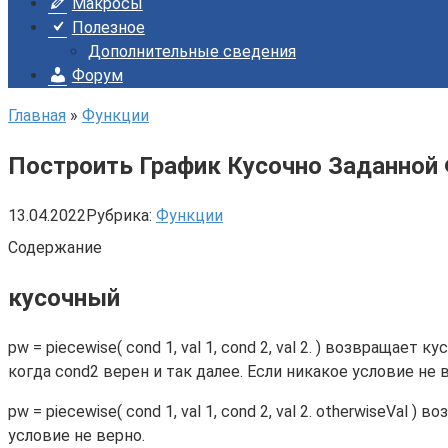
Макросы
Полезное
Дополнительные сведения
Форум
Главная
»
Функции
Построить График Кусочно Заданной 
13.04.2022
Рубрика:
Функции
Содержание
кусочный
pw = piecewise( cond 1, val 1, cond 2, val 2. ) возвращае
когда cond2 верен и так далее. Если никакое условие не 
pw = piecewise( cond 1, val 1, cond 2, val 2. otherwiseV
условие не верно.