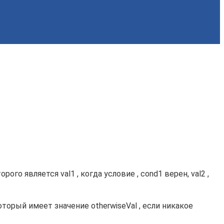
рого является val1 , когда условие , cond1 верен, val2 ,
который имеет значение otherwiseVal , если никакое