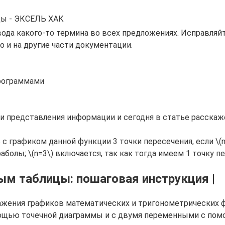
цы - ЭКСЕЛЬ ХАК
ода какого-то термина во всех предложениях. Исправляйте
 и на другие части документации.
программами
и представления информации и сегодня в статье расскаже
с графиком данной функции 3 точки пересечения, если \(n\i
аболы; \(n=3\) включается, так как тогда имеем 1 точку пе
ным таблицы: пошаговая инструкция |
ажения графиков математических и тригонометрических ф
омощью точечной диаграммы и с двумя переменными с по