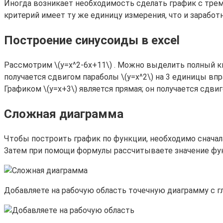
Иногда возникает необходимость сделать график с трем
критерий имеет ту же единицу измерения, что и заработн
Построение синусоиды в excel
Рассмотрим \(y=x^2-6x+11\) . Можно выделить полный ква
получается сдвигом параболы \(y=x^2\) на 3 единицы впра
Графиком \(y=x+3\) является прямая; он получается сдвиг
Сложная диаграмма
Чтобы построить график по функции, необходимо сначала
Затем при помощи формулы рассчитываете значение функ
Добавляете на рабочую область точечную диаграмму с г