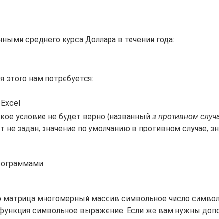
ными среднего курса Доллара в течении года:
я этого нам потребуется:
Excel
акое условие не будет верно (названный
в противном случ
 не задан, значение по умолчанию в противном случае, з
программами
тор матрица многомерный массив символьное число симв
ункция символьное выражение. Если же вам нужны допол