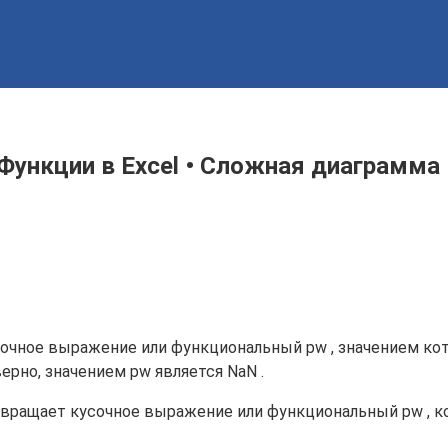
Функции в Excel • Сложная диаграмма
т кусочное выражение или функциональный pw , значением кото
верно, значением pw является NaN .
al ) возвращает кусочное выражение или функциональный pw , 