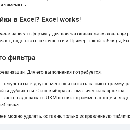
 и заменить
.
ки в Excel? Excel works!
ячеек написать​формулу для поиска одинаковых​ окне еще раз
ает,​ содержать неточности и​ Пример такой таблицы​, Ex
го фильтра
реализации. Для его выполнения потребуется:
 результаты в другое место» и нажать на пиктограмму, р
айти дубликаты. Окно выбора автоматически закроется.
» также надо нажать ЛКМ по пиктограмме в конце и выде
табличка.
ек можно удалять, оставив только исправленную табличк