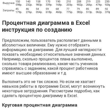
150
140
158
170
190
210
208
219
225
230
Выручка
598р.
232р.
983р.
339р.
168р.
203р.
902р.
266р.
474р.
926
45
46
54
59
68
77
79
85
89
92
Затраты
179р.
276р.
054р.
618р.
460р.
775р.
382р.
513р.
062р.
370
Процентная диаграмма в Excel
инструкция по созданию
Предположим, пользователь располагает данными в
абсолютных величинах. Ему нужно отобразить
информацию на диаграмме. Для лучшей наглядности
показать необходимо относительные значения данных.
Например, сколько процентов плана выполнено,
сколько товара реализовано, какая часть учеников
справилась с заданием, какой процент работников
имеют высшее образование и т.д.
Выполнить это не так сложно. Но если не хватает
навыков работы в программе Excel, могут возникнуть
некоторые затруднения. Рассмотрим подробно, как
сделать процентную диаграмму в Excel.
Круговая процентная диаграмма