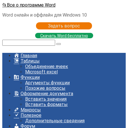
Перейти
📂Все о программе Word
к
Word онлайн и оффлайн для Windows 10
контенту
Задать вопрос
Скачать Word бесплатно
Поиск:
Главная
Таблицы
Объединение ячеек
Microsoft excel
Функции
Аргументы функции
Похожие вопросы
Оформление документа
Вставить значения
Вставить форматы
Макросы
Полезное
Дополнительные сведения
Форум