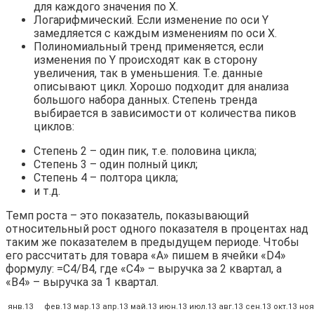
для каждого значения по X.
Логарифмический. Если изменение по оси Y
замедляется с каждым изменениям по оси X.
Полиномиальный тренд применяется, если
изменения по Y происходят как в сторону
увеличения, так в уменьшения. Т.е. данные
описывают цикл. Хорошо подходит для анализа
большого набора данных. Степень тренда
выбирается в зависимости от количества пиков
циклов:
Степень 2 – один пик, т.е. половина цикла;
Степень 3 – один полный цикл;
Степень 4 – полтора цикла;
и т.д.
Темп роста – это показатель, показывающий
относительный рост одного показателя в процентах над
таким же показателем в предыдущем периоде. Чтобы
его рассчитать для товара «А» пишем в ячейки «D4»
формулу: =C4/B4, где «С4» – выручка за 2 квартал, а
«B4» – выручка за 1 квартал.
янв.13
фев.13
мар.13
апр.13
май.13
июн.13
июл.13
авг.13
сен.13
окт.13
ноя