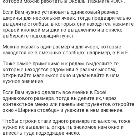
которой можно работать в Эксель. Нажмите «ОК» .
Если Вам нужно установить одинаковый размер
ширины для нескольких ячеек, тогда предварительно
выделите столбцы, в которых они находятся, нажмите
правой кнопкой мышки по выделению и в списке
выбирайте подходящий пункт.
Можно указать один размер и для ячеек, которые
находятся не в смежных столбцах, например, в В и F .
Тоже самое применимо и к рядам, выделяйте те,
которые находятся рядом или в разных местах,
открывайте маленькое окно и указывайте в нем
нужное значение.
Если Вам нужно сделать все ячейки в Excel
одинакового размера, тогда выделите их, через
контекстное меню или панель инструментов откройте
окно «Ширина столбца» и укажите в нем значение.
Чтобы строки стали одного размера по высоте, тоже
нужно их выделить, открыть знакомое нам окно и
вписать туда подходящее число.