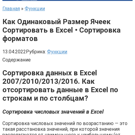
Главная
»
Функции
Как Одинаковый Размер Ячеек
Сортировать в Excel • Сортировка
форматов
13.04.2022
Рубрика:
Функции
Содержание
Сортировка данных в Excel
2007/2010/2013/2016. Как
отсортировать данные в Excel по
строкам и по столбцам?
Сортировка числовых значений в Excel
Сортировка числовых значений по возрастанию — это
такая расстановка значений, при которой значения
располагаются от наименьшего к наибольшему (от