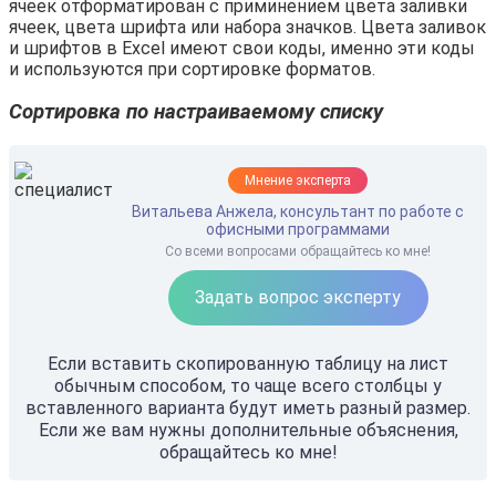
ячеек отформатирован с приминением цвета заливки
ячеек, цвета шрифта или набора значков. Цвета заливок
и шрифтов в Excel имеют свои коды, именно эти коды
и используются при сортировке форматов.
Сортировка по настраиваемому списку
Мнение эксперта
Витальева Анжела, консультант по работе с
офисными программами
Со всеми вопросами обращайтесь ко мне!
Задать вопрос эксперту
Если вставить скопированную таблицу на лист
обычным способом, то чаще всего столбцы у
вставленного варианта будут иметь разный размер.
Если же вам нужны дополнительные объяснения,
обращайтесь ко мне!