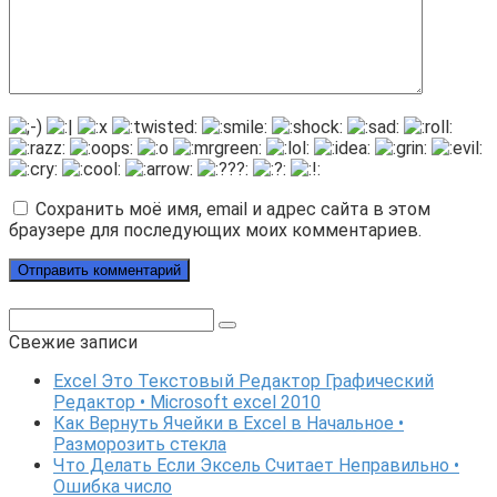
Сохранить моё имя, email и адрес сайта в этом
браузере для последующих моих комментариев.
Поиск:
Свежие записи
Excel Это Текстовый Редактор Графический
Редактор • Microsoft excel 2010
Как Вернуть Ячейки в Excel в Начальное •
Разморозить стекла
Что Делать Если Эксель Считает Неправильно •
Ошибка число