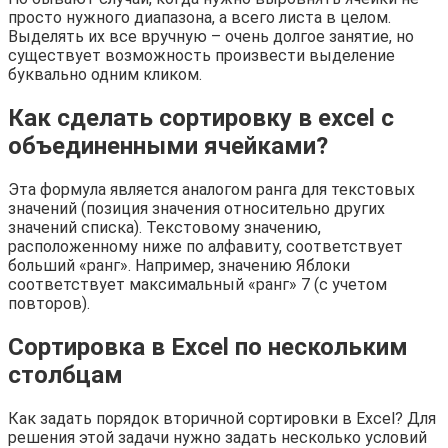
просто нужного диапазона, а всего листа в целом.
Выделять их все вручную – очень долгое занятие, но
существует возможность произвести выделение
буквально одним кликом.
Как сделать сортировку в excel с
объединенными ячейками?
Эта формула является аналогом ранга для текстовых
значений (позиция значения относительно других
значений списка). Текстовому значению,
расположенному ниже по алфавиту, соответствует
больший «ранг». Например, значению Яблоки
соответствует максимальный «ранг» 7 (с учетом
повторов).
Сортировка в Excel по нескольким
столбцам
Как задать порядок вторичной сортировки в Excel? Для
решения этой задачи нужно задать несколько условий