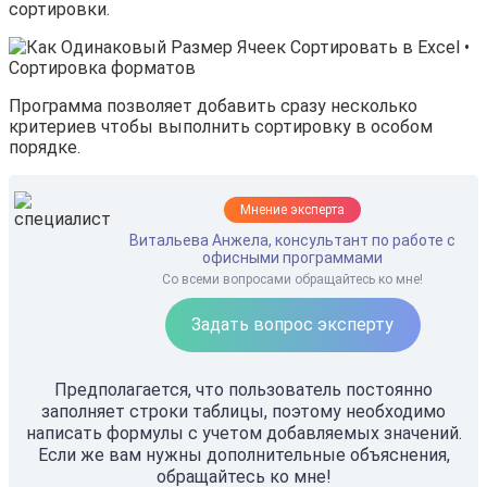
сортировки.
Программа позволяет добавить сразу несколько
критериев чтобы выполнить сортировку в особом
порядке.
Мнение эксперта
Витальева Анжела, консультант по работе с
офисными программами
Со всеми вопросами обращайтесь ко мне!
Задать вопрос эксперту
Предполагается, что пользователь постоянно
заполняет строки таблицы, поэтому необходимо
написать формулы с учетом добавляемых значений.
Если же вам нужны дополнительные объяснения,
обращайтесь ко мне!